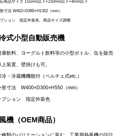
応商品サイズ 115mm以下×210mm以下×4mm以下
形寸法 W402×D380×H1302（mm）
プション 指定外装色、商品サイズ調整
冷式小型自動販売機
健康飲料、ヨーグルト飲料等の小型ボトル、缶を販売
卓上装置、壁掛けも可。
保冷・冷蔵機機能付（ペルチェ式etc.）
形寸法 W400×D300×H550（mm）
オプション 指定外装色
風機（OEM商品）
十種類のバリエーションに富む、工業用熱風機の設計