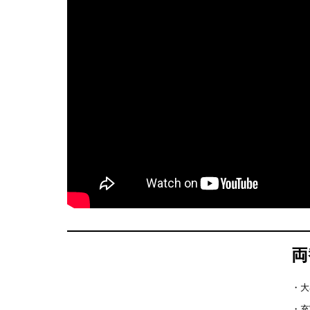
両
・大
・充