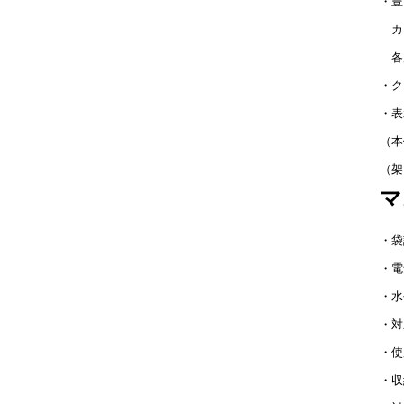
・豊
カー
各
・ク
・表
（本体
（架
マ
・袋
・電
・水
・対
・使
・収