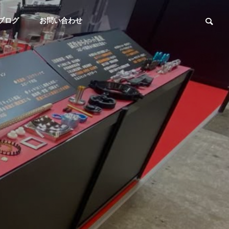
ブログ
お問い合わせ
展示会
CS
ものづくりワールドin幕張メ
〜環境
ッセ