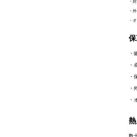
・対
・外
・オ
保
・
・
・
・外
・
熱
数