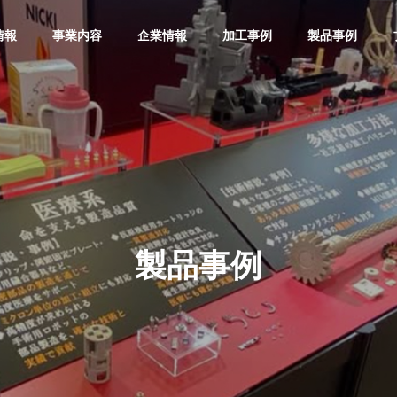
情報
事業内容
企業情報
加工事例
製品事例
展示会
社内活動
製品事例
【ものづくりワールド東京202
8月6日 環境美化活動
6 出展のお知らせ】