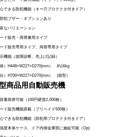
心できる防犯機能（キー穴プロテクタ付きドア）
防犯ブザー・オプションあり
富なバリエーション
ード販売・両替兼用タイプ
ード販売専用タイプ、両替専用タイプ
示機能（故障診断、売上げ記録）
）H448×W227×D270(mm） 約16kg
台）H700×W227×D270(mm） (箱型）
型商品用自動販売機
容量両替可能（100円硬貨2,000枚）
ード販売機能搭載（プリペイド500枚）
心できる防犯機能（防犯用プロテクタ付きドア）
強度本体ケース、ドア内側金庫部に施錠可能（Op)