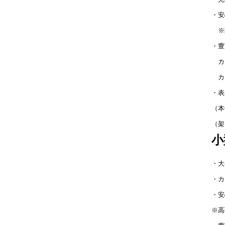
・安
※
・豊
カ
カ
・表
（本体
（架
小
・大
・カ
・安
※高