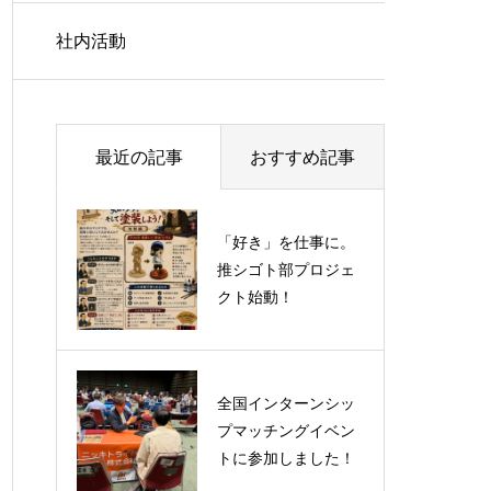
社内活動
最近の記事
おすすめ記事
「好き」を仕事に。
【ものづくりワール
推シゴト部プロジェ
ド東京2026 出展のお
クト始動！
知らせ】
全国インターンシッ
プマッチングイベン
トに参加しました！