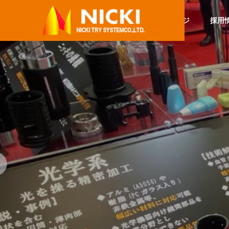
トップページ
採用
社内活動
に。 推シゴト
全国インターンシップマッチ
始動！
ングイベントに参加しまし
た！