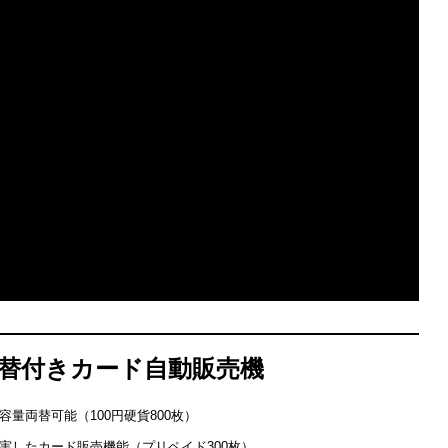
替付きカード自動販売機
容量両替可能（100円硬貨800枚）
実したカード販売機能（プリペイド300枚）