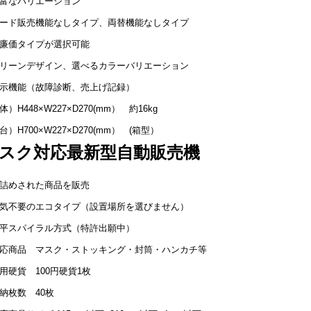
富なバリエーション
ド販売機能なしタイプ、両替機能なしタイプ
廉価タイプが選択可能
リーンデザイン、選べるカラーバリエーション
示機能（故障診断、売上げ記録）
）H448×W227×D270(mm） 約16kg
台）H700×W227×D270(mm） (箱型）
スク対応最新型自動販売機
詰めされた商品を販売
気不要のエコタイプ（設置場所を選びません）
平スパイラル方式（特許出願中）
応商品 マスク・ストッキング・封筒・ハンカチ等
用硬貨 100円硬貨1枚
納枚数 40枚